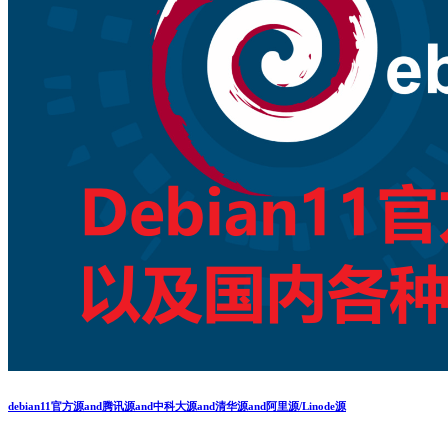
debian11官方源and腾讯源and中科大源and清华源and阿里源/Linode源