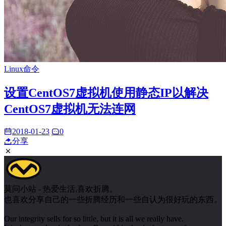
Linux命令
设置CentOS7虚拟机使用静态IP以解决
CentOS7虚拟机无法连网
2018-01-23
0
分享
莫问小站 - 热爱生活,喜欢折腾。
也喜欢分享自己的一些折腾经历和一些自认为很好玩的东西。
Our integrity sells for so little, but it is all we really have.