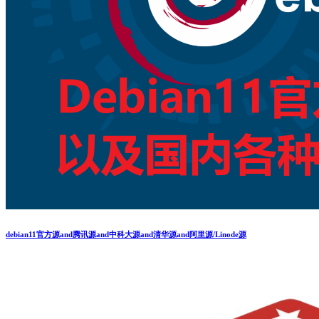
debian11官方源and腾讯源and中科大源and清华源and阿里源/Linode源