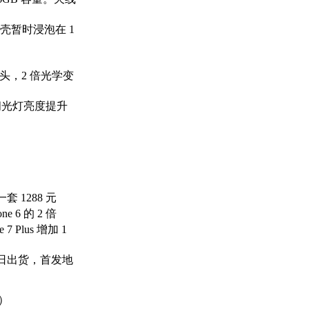
壳暂时浸泡在 1
镜头，2 倍光学变
，闪光灯亮度提升
套 1288 元
6 的 2 倍
7 Plus 增加 1
6 日出货，首发地
B）