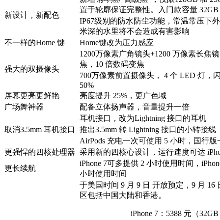
置于轮廓保证完整性。入门款容量 32GB
新设计，新配色
IP67级别的防水防尘功能，常温常压下外
米深的水里将不会造成有害影响
不一样的Home 键
Home键改为压力感应
1200万像素广角镜头+1200 万像素长焦
焦，10 倍数码变焦
强大的双摄像头
700万像素前置摄像头， 4 个 LED 灯
50%
屏幕更亮更鲜艳
亮度提升 25%，更广色域
广场舞神器
配备立体扬声器，音量提升一倍
耳机接口，改为Lightning 接口的耳机
取消3.5mm 耳机接口
推出3.5mm 转 Lightning 接口的小转接线
AirPods 充电一次可使用 5 小时，国行版一
更强悍的四核处理器
采用新的四核心设计，运行速度可达 iPhone 
iPhone 7可多提供 2 小时使用时间，iPhone 
更长续航
小时使用时间
于美国时间 9 月 9 日 开放预定，9 月 1
区包括中国大陆和香港。
iPhone 7：5388 元（32G