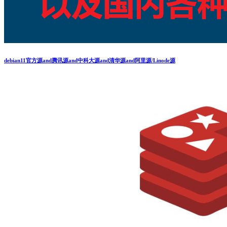
debian11官方源and腾讯源and中科大源and清华源and阿里源/Linode源