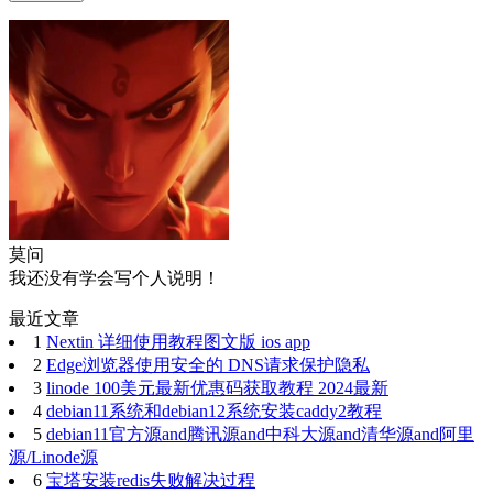
莫问
我还没有学会写个人说明！
最近文章
1
Nextin 详细使用教程图文版 ios app
2
Edge浏览器使用安全的 DNS请求保护隐私
3
linode 100美元最新优惠码获取教程 2024最新
4
debian11系统和debian12系统安装caddy2教程
5
debian11官方源and腾讯源and中科大源and清华源and阿里
源/Linode源
6
宝塔安装redis失败解决过程