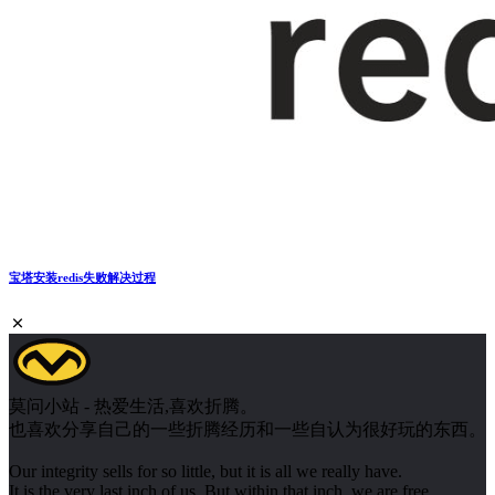
宝塔安装redis失败解决过程
莫问小站 - 热爱生活,喜欢折腾。
也喜欢分享自己的一些折腾经历和一些自认为很好玩的东西。
Our integrity sells for so little, but it is all we really have.
It is the very last inch of us. But within that inch, we are free.