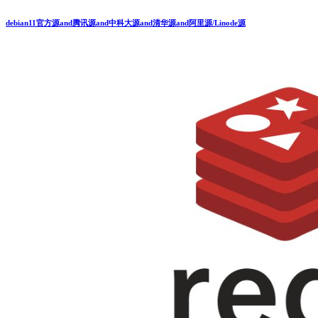
debian11官方源and腾讯源and中科大源and清华源and阿里源/Linode源