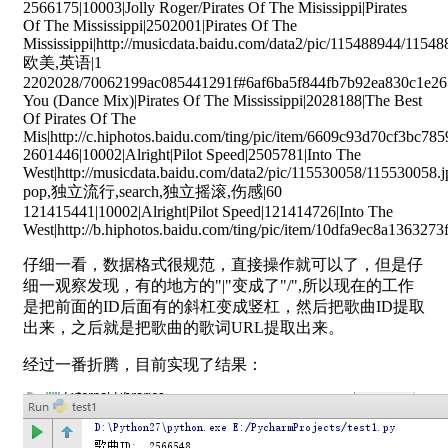
2566175|10003|Jolly Roger/Pirates Of The Misissippi|Pirates
Of The Mississippi|2502001|Pirates Of The
Mississippi|http://musicdata.baidu.com/data2/pic/115488944/115
欧美,英语|1
2202028/70062199ac085441291f#6af6ba5f844fb7b92ea830c1e26
You (Dance Mix)|Pirates Of The Mississippi|2028188|The Best
Of Pirates Of The
Mis|http://c.hiphotos.baidu.com/ting/pic/item/6609c93d70cf3bc7
2601446|10002|Alright|Pilot Speed|2505781|Into The
West|http://musicdata.baidu.com/data2/pic/115530058/115530058.j
pop,独立流行,search,独立摇滚,伤感|60
121415441|10002|Alright|Pilot Speed|121414726|Into The
West|http://b.hiphotos.baidu.com/ting/pic/item/10dfa9ec8a1363
仔细一看，数据格式很规范，直接操作就可以了，但是仔
细一观察发现，有的地方的"|"变成了"/",所以现在的工作
是把前面的ID后面有的斜杠变成竖杠，然后把歌曲ID提取
出来，之后就是把歌曲的歌词URL提取出来。
经过一番折腾，目前实现了结果：