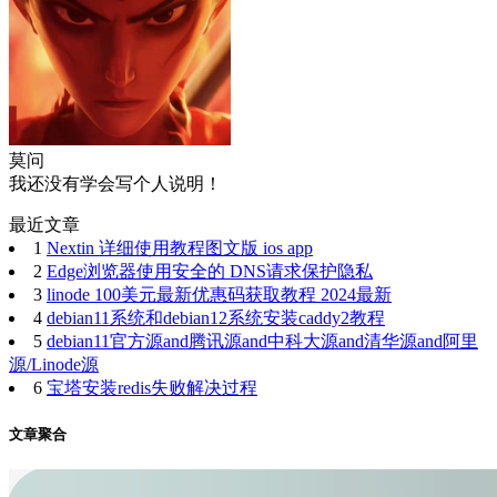
莫问
我还没有学会写个人说明！
最近文章
1
Nextin 详细使用教程图文版 ios app
2
Edge浏览器使用安全的 DNS请求保护隐私
3
linode 100美元最新优惠码获取教程 2024最新
4
debian11系统和debian12系统安装caddy2教程
5
debian11官方源and腾讯源and中科大源and清华源and阿里
源/Linode源
6
宝塔安装redis失败解决过程
文章聚合