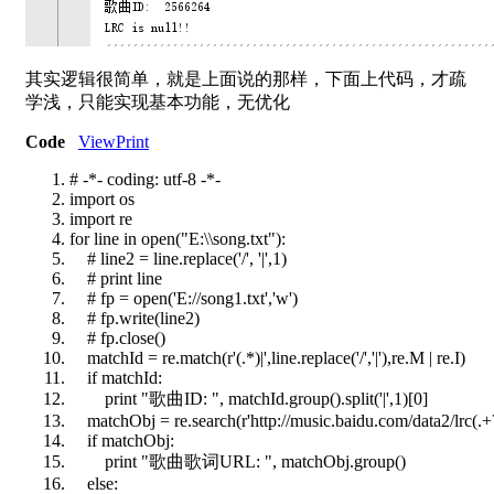
其实逻辑很简单，就是上面说的那样，下面上代码，才疏
学浅，只能实现基本功能，无优化
Code
View
Print
# -*- coding: utf-8 -*-
import
os
import
re
for
line
in
open
("E:\\song.txt"):
# line2 = line.replace('/', '|',1)
# print line
# fp = open('E://song1.txt','w')
# fp.write(line2)
# fp.close()
matchId =
re
.match(r'(.*)|',line.replace('/','|'),
re
.M |
re
.I)
if
matchId:
print
"歌曲ID: ", matchId.group().split('|',1)[0]
matchObj =
re
.search(r'http://music.baidu.com/data2/lrc(.+?
if
matchObj:
print
"歌曲歌词URL: ", matchObj.group()
else
: