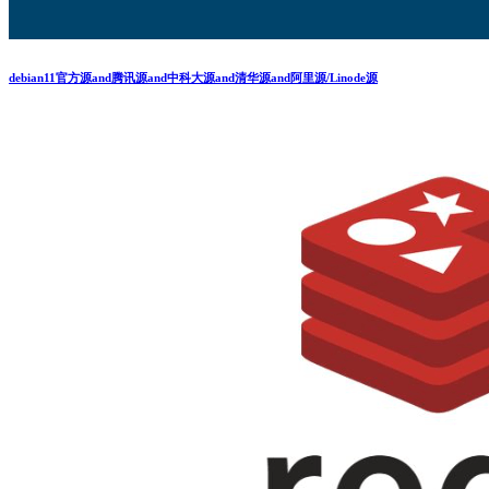
debian11官方源and腾讯源and中科大源and清华源and阿里源/Linode源