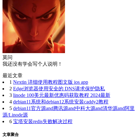
莫问
我还没有学会写个人说明！
最近文章
1
Nextin 详细使用教程图文版 ios app
2
Edge浏览器使用安全的 DNS请求保护隐私
3
linode 100美元最新优惠码获取教程 2024最新
4
debian11系统和debian12系统安装caddy2教程
5
debian11官方源and腾讯源and中科大源and清华源and阿里
源/Linode源
6
宝塔安装redis失败解决过程
文章聚合