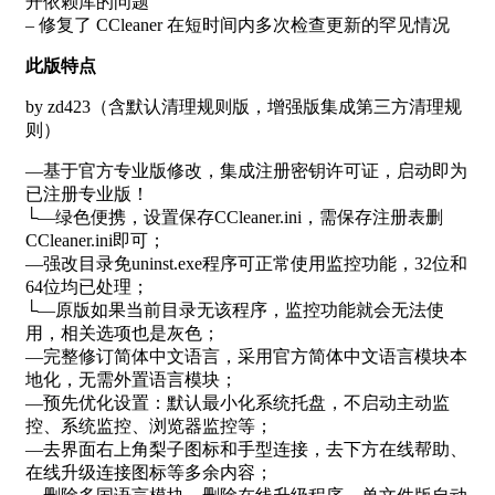
开依赖库的问题
– 修复了
CCleaner
在短时间内多次检查更新的罕见情况
此版特点
by zd423（含默认清理规则版，增强版集成第三方清理规
则）
—基于官方专业版修改，集成注册密钥许可证，启动即为
已注册专业版！
└—绿色便携，设置保存
CCleaner
.ini，需保存注册表删
CCleaner
.ini即可；
—强改目录免uninst.exe程序可正常使用监控功能，32位和
64位均已处理；
└—原版如果当前目录无该程序，监控功能就会无法使
用，相关选项也是灰色；
—完整修订简体中文语言，采用官方简体中文语言模块本
地化，无需外置语言模块；
—预先优化设置：默认最小化系统托盘，不启动主动监
控、系统监控、浏览器监控等；
—去界面右上角梨子图标和手型连接，去下方在线帮助、
在线升级连接图标等多余内容；