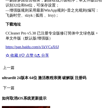
—删除多国语言模块，删除在线升级程序，单文件版自动
识别32位和64位，可保存设置；
—增强版规则采用最新WinApp规则+昔之光规则(编写：
飞扬时空、slzyk | 孤雨 、lrxy)；
下载地址
CCleaner
Pro
v5.38 已注册专业版修订简体中文绿色版 +
单文件版（默认版/增强版）
https://pan.baidu.com/s/1kVCaX6J
收藏
0
点赞
0
分享
上一篇
ultraedit 24版本 64位 激活教程亲测 破解版 注册码
下一篇
如何取消iOS系统更新提示