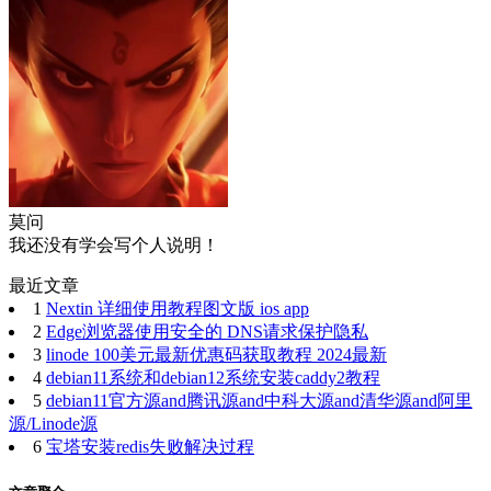
莫问
我还没有学会写个人说明！
最近文章
1
Nextin 详细使用教程图文版 ios app
2
Edge浏览器使用安全的 DNS请求保护隐私
3
linode 100美元最新优惠码获取教程 2024最新
4
debian11系统和debian12系统安装caddy2教程
5
debian11官方源and腾讯源and中科大源and清华源and阿里
源/Linode源
6
宝塔安装redis失败解决过程