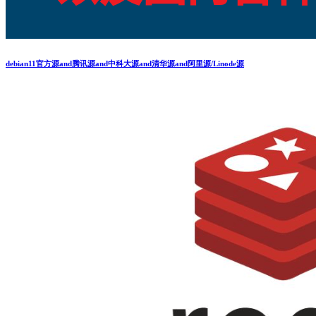
debian11官方源and腾讯源and中科大源and清华源and阿里源/Linode源