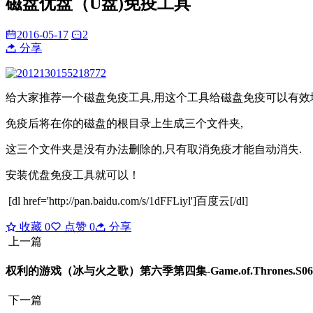
磁盘优盘（U盘)免疫工具
2016-05-17
2
分享
给大家推荐一个磁盘免疫工具,用这个工具给磁盘免疫可以有效地预
免疫后将在你的磁盘的根目录上生成三个文件夹,
这三个文件夹是没有办法删除的,只有取消免疫才能自动消失.
安装优盘免疫工具就可以！
[dl href='http://pan.baidu.com/s/1dFFLiyl']百度云[/dl]
收藏
0
点赞
0
分享
上一篇
权利的游戏（冰与火之歌）第六季第四集-Game.of.Thrones.S06
下一篇