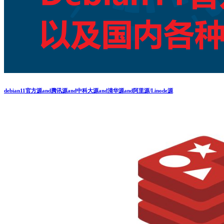
debian11官方源and腾讯源and中科大源and清华源and阿里源/Linode源