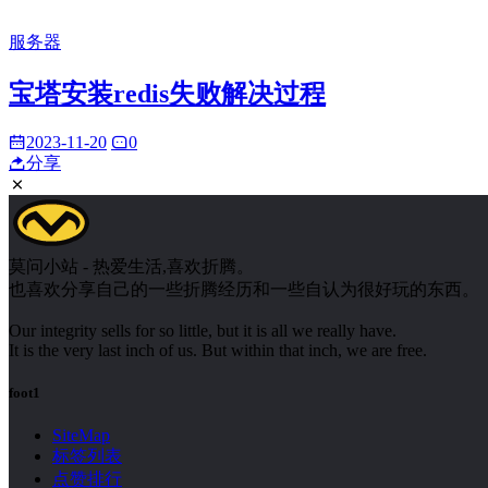
服务器
宝塔安装redis失败解决过程
2023-11-20
0
分享
莫问小站 - 热爱生活,喜欢折腾。
也喜欢分享自己的一些折腾经历和一些自认为很好玩的东西。
Our integrity sells for so little, but it is all we really have.
It is the very last inch of us. But within that inch, we are free.
foot1
SiteMap
标签列表
点赞排行