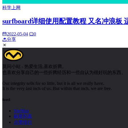
科学上网
surfboard详细使用配置教程 又名冲浪板
2022-05-04
0
分享
莫问小站 - 热爱生活,喜欢折腾。
也喜欢分享自己的一些折腾经历和一些自认为很好玩的东西。
Our integrity sells for so little, but it is all we really have.
It is the very last inch of us. But within that inch, we are free.
foot1
SiteMap
标签列表
点赞排行