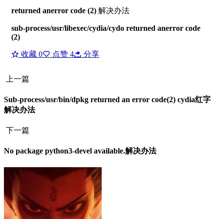
returned anerror code (2)
解决办法
sub-process/usr/libexec/cydia/cydo returned anerror code
(2)
收藏
0
点赞
4
分享
上一篇
Sub-process/usr/bin/dpkg returned an error code(2) cydia红字
解决办法
下一篇
No package python3-devel available.解决办法