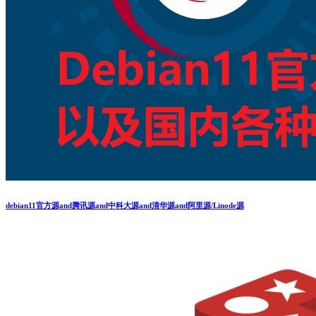
debian11官方源and腾讯源and中科大源and清华源and阿里源/Linode源