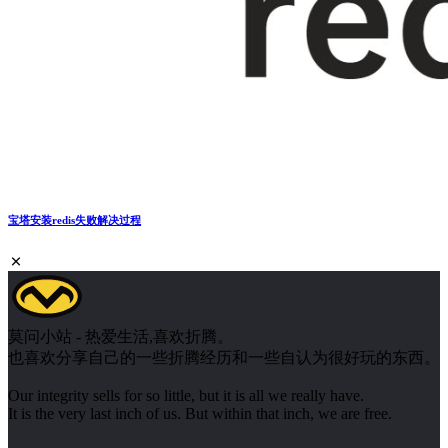
宝塔安装redis失败解决过程
莫问小站 - 热爱生活,喜欢折腾。
也喜欢分享自己的一些折腾经历和一些自认为很好玩的东西。
Our integrity sells for so little, but it is all we really have.
It is the very last inch of us. But within that inch, we are free.