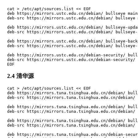
cat > /etc/apt/sources.list << EOF

deb https://mirrors.ustc.edu.cn/debian/ bullseye main
deb-src https://mirrors.ustc.edu.cn/debian/ bullseye 
deb https://mirrors.ustc.edu.cn/debian/ bullseye-upda
deb-src https://mirrors.ustc.edu.cn/debian/ bullseye-
deb https://mirrors.ustc.edu.cn/debian/ bullseye-back
deb-src https://mirrors.ustc.edu.cn/debian/ bullseye-
deb https://mirrors.ustc.edu.cn/debian-security/ bull
deb-src https://mirrors.ustc.edu.cn/debian-security/ 
EOF
2.4 清华源
cat > /etc/apt/sources.list << EOF

deb https://mirrors.tuna.tsinghua.edu.cn/debian/ bull
deb-src https://mirrors.tuna.tsinghua.edu.cn/debian/ 
deb https://mirrors.tuna.tsinghua.edu.cn/debian/ bull
deb-src https://mirrors.tuna.tsinghua.edu.cn/debian/ 
deb https://mirrors.tuna.tsinghua.edu.cn/debian/ bull
deb-src https://mirrors.tuna.tsinghua.edu.cn/debian/ 
deb https://mirrors.tuna.tsinghua.edu.cn/debian-secur