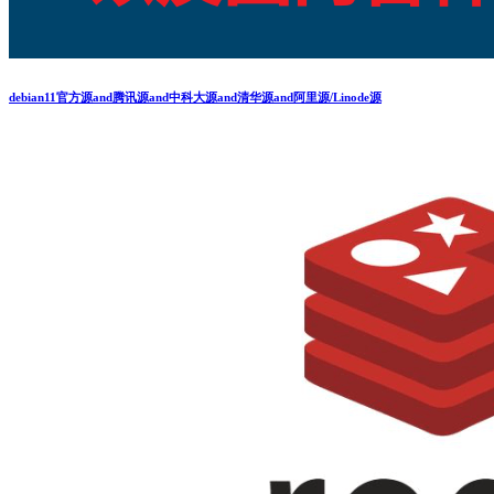
debian11官方源and腾讯源and中科大源and清华源and阿里源/Linode源