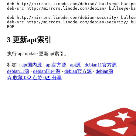
deb http://mirrors.linode.com/debian/ bullseye-backpo
deb-src http://mirrors.linode.com/debian/ bullseye-ba
deb http://mirrors.linode.com/debian-security/ bullse
deb-src http://mirrors.linode.com/debian-security/ bu
EOF
3 更新apt索引
执行 apt update 更新apt索引。
标签：
apt国内源
·
apt官方源
·
apt源
·
debian11官方源
·
debian11源
·
debian国内源
·
debian官方源
·
debian源
收藏
0
点赞
0
分享