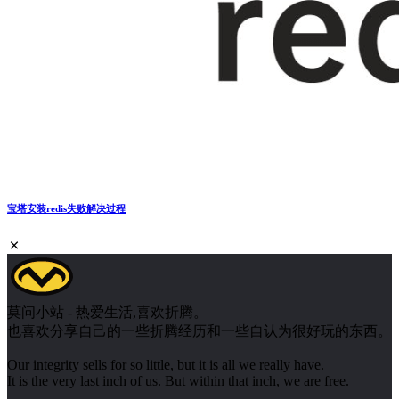
宝塔安装redis失败解决过程
莫问小站 - 热爱生活,喜欢折腾。
也喜欢分享自己的一些折腾经历和一些自认为很好玩的东西。
Our integrity sells for so little, but it is all we really have.
It is the very last inch of us. But within that inch, we are free.