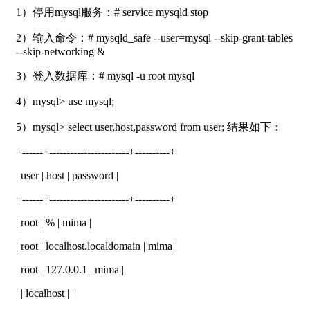
1）停用mysql服务：# service mysqld stop
2）输入命令：# mysqld_safe --user=mysql --skip-grant-tables
--skip-networking &
3）登入数据库：# mysql -u root mysql
4）mysql> use mysql;
5）mysql> select user,host,password from user; 结果如下：
+------+-----------------------+----------+
| user | host | password |
+------+-----------------------+----------+
| root | % | mima |
| root | localhost.localdomain | mima |
| root | 127.0.0.1 | mima |
| | localhost | |