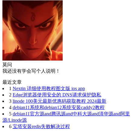
莫问
我还没有学会写个人说明！
最近文章
1
Nextin 详细使用教程图文版 ios app
2
Edge浏览器使用安全的 DNS请求保护隐私
3
linode 100美元最新优惠码获取教程 2024最新
4
debian11系统和debian12系统安装caddy2教程
5
debian11官方源and腾讯源and中科大源and清华源and阿里
源/Linode源
6
宝塔安装redis失败解决过程