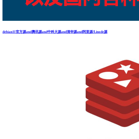
debian11官方源and腾讯源and中科大源and清华源and阿里源/Linode源