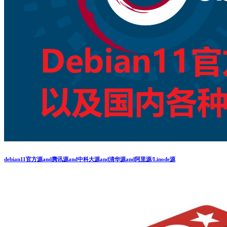
debian11官方源and腾讯源and中科大源and清华源and阿里源/Linode源