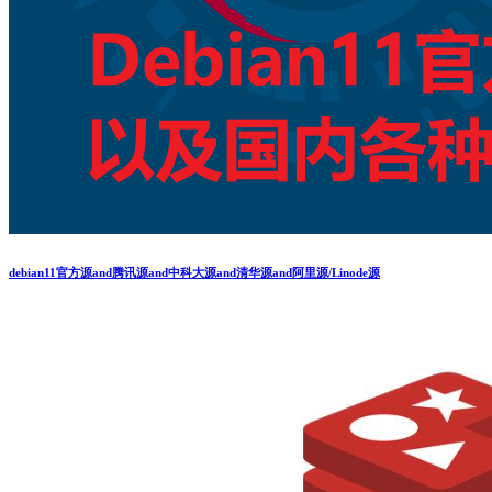
debian11官方源and腾讯源and中科大源and清华源and阿里源/Linode源